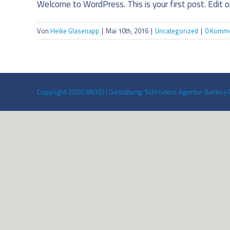
Welcome to WordPress. This is your first post. Edit or 
Von
Heike Glasenapp
|
Mai 10th, 2016
|
Uncategorized
|
0 Komme
Copyright 2020 MKKD | Gestaltung: Schröders Agentur Berlin | 