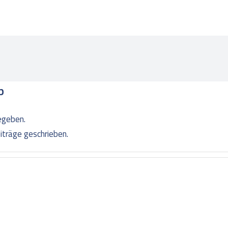
p
egeben.
iträge geschrieben.