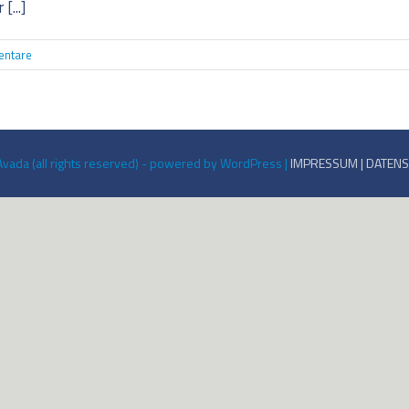
[...]
ntare
Avada (all rights reserved) - powered by WordPress |
IMPRESSUM | DATEN